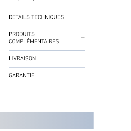
DÉTAILS TECHNIQUES
Le set d'accessoires contient :
PRODUITS
COMPLÉMENTAIRES
・1 Aquavalve 5
・1m de Tuyau ø 9mm
LIVRAISON
・1 T-Raccord 9mm
・1 T-Raccord 16-9mm
Mode standard : de 3 à 5 jours
・1 Film de fond de pot
GARANTIE
Selon les disponibilités en stock
・1 Film de contrôle racinaire
2 ans à partir de la validation de
・1 Joint Trop-plein pour soucoupe
l'achat