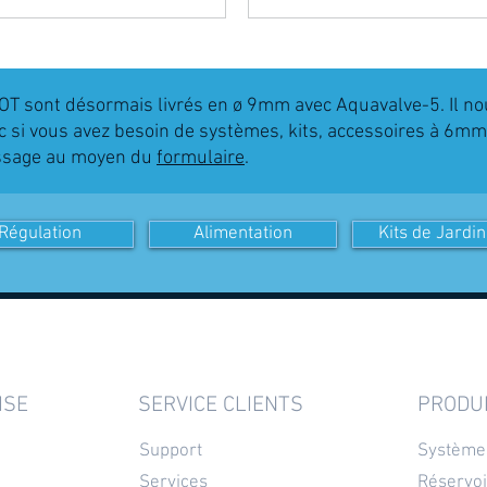
T sont désormais livrés en ø 9mm avec Aquavalve-5. Il no
 si vous avez besoin de systèmes, kits, accessoires à 6mm
essage au moyen du
formulaire
.
Régulation
Alimentation
Kits de Jardi
ISE
SERVICE CLIENTS
PRODU
Support
Système
Services
Réservoi