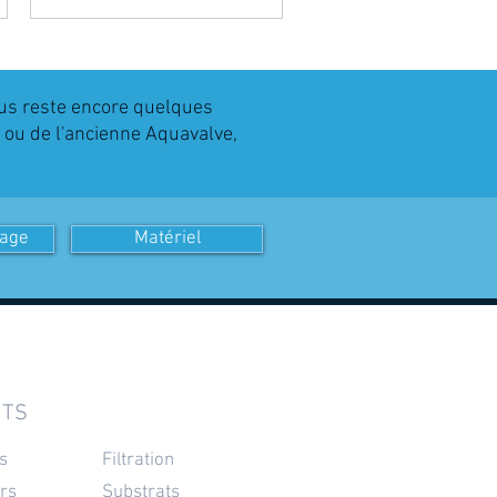
us reste encore quelques
 ou de l'ancienne Aquavalve,
nage
Matériel
ITS
s
Filtration
rs
Substrats