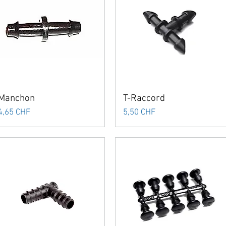
Manchon
T-Raccord
Prix
Prix
4,65 CHF
5,50 CHF