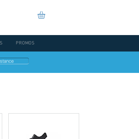
S
PROMOS
stance