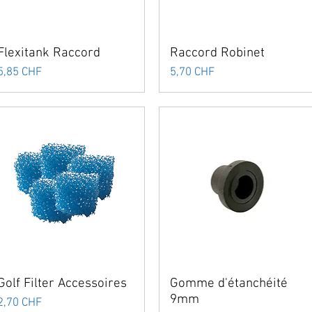
Flexitank Raccord
Raccord Robinet
Prix
Prix
5,85 CHF
5,70 CHF
Golf Filter Accessoires
Gomme d'étanchéité
9mm
Prix
2,70 CHF