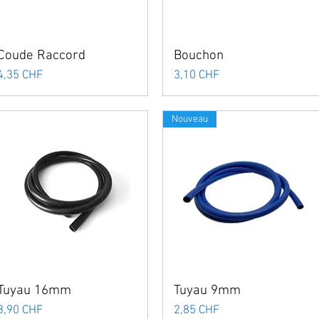
Coude Raccord
Bouchon
Prix
Prix
4,35 CHF
3,10 CHF
Nouveau
Tuyau 16mm
Tuyau 9mm
Prix
Prix
3,90 CHF
2,85 CHF