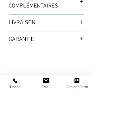
Tank de 47L avec couvercle, de
COMPLÉMENTAIRES
2 pots avec leur soucoupe et d'un
pack d'accessoires.
・Film de contrôle racinaire XL
LIVRAISON
・Film Pot Sock Circle
PACK MODULES :
・AirBase Circle
Expédition par colis : de 3 à 5 jours
・2 Aquavalves-5
GARANTIE
Selon les disponibilités en stock
・2m de Tuyau ø 9mm
À commander séparément
2 ans à partir de la validation de
・1 X-Raccord 9mm
l'achat
・2 Films de contrôle racinaire
Voir page SHOP : Matériel de
・2 Vannes de réseau 9mm
rechange et accessoires
PIÈCES TANK :
Phone
Email
Contact Form
・1 Golf Filter
・1 Gomme d'étanchéité
⦿ Compatible avec un réseau de
tuyaux de ø 9mm.
ENTREPRISE