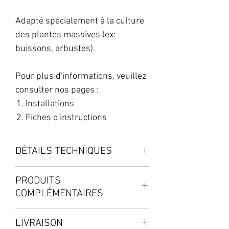
Adapté spécialement à la culture
des plantes massives (ex:
buissons, arbustes).
Pour plus d'informations, veuillez
consulter nos pages :
Installations
Fiches d'instructions
DÉTAILS TECHNIQUES
Le système est composé d'un
PRODUITS
réservoir Flexitank de 100L, de
COMPLÉMENTAIRES
6 pots avec leur soucoupe et d'un
pack d'accessoires.
・AirBase Circle
LIVRAISON
・Dôme de propagation XL