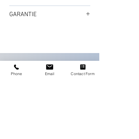
PACK MODULES :
Expédition par colis : de 3 à 5 jours
・6 Aquavalves-5
GARANTIE
À commander séparément
Selon les disponibilités en stock
・3m de Tuyau ø 9mm
2 ans à partir de la validation de
・3m de Tuyau ø 16mm
Voir page SHOP : Matériel de
l'achat
・3 X-Raccords 16-9mm
rechange et accessoires
・6 Films de contrôle racinaire
・1 Vanne de réseau 16mm
PIÈCES FLEXITANK :
・1 Raccord de sortie 16mm
Phone
Email
Contact Form
・1 Filtre Adaptateur click-fit 16mm
・5 Pôles de support
ENTREPRISE
⦿ Compatible avec un réseau de
tuyaux de
ø 16mm.
Société
Bureau
🔹Option possible : livré sans tank.
Impressum