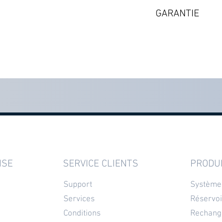
Mode standard : de
GARANTIE
Selon les disponibi
2 ans à partir de l
ISE
SERVICE CLIENTS
PRODU
Support
Système
Services
Réservoi
Conditions
Rechang