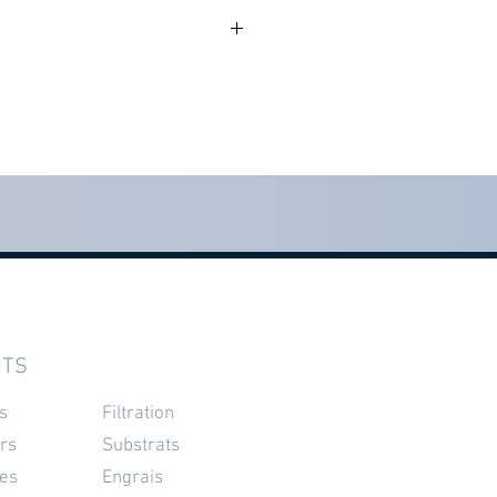
 3 à 5 jours
lités en stock
a validation de l'achat
ITS
s
Filtration
rs
Substrats
es
Engrais