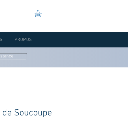
S
PROMOS
istance
e de Soucoupe