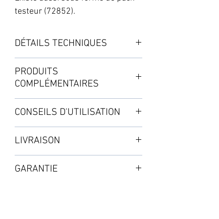
testeur (72852).
DÉTAILS TECHNIQUES
La formule de ce duo contient des
PRODUITS
bio-activateurs qui améliorent
COMPLÉMENTAIRES
globalement la santé des plantes,
leur résistance aux pathogènes et
・TA DualPart Bloom
CONSEILS D'UTILISATION
leur absorption des engrais.
・TA Box 3-Pack DualPart HW
DualPart est vendu dans nos
Commencer par des proportions
régions sous sa formule «eau
LIVRAISON
À commander séparément.
équivalentes de Grow et de Bloom
dure» (HW).
en phase d’enracinement ou en
Expédition par colis : de 3 à 5 jours
Un engrais qui convient à tous les
GARANTIE
début de croissance, ensuite plus
types de plantes, dans divers
de Grow que de Bloom pendant la
Selon les disponibilités en stock
substrats, en hydroponie et culture
2 ans à partir de la validation de
croissance et finalement, en
en sol.
l'achat
période de floraison et de
fructification, plus de Bloom que de