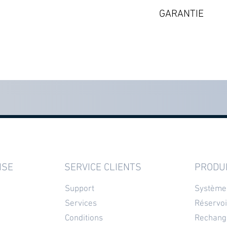
Expédition par coli
・1m de Tuyau ø
GARANTIE
Selon les disponibi
・1 T-Raccord 9
2 ans à partir de l
・1 T-Raccord 16
・1 X-Raccord 1
・1 Joint Trop-ple
ISE
SERVICE CLIENTS
PRODU
Support
Système
Services
Réservoi
Conditions
Rechang