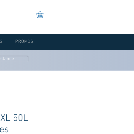
S
PROMOS
istance
XXL 50L
es