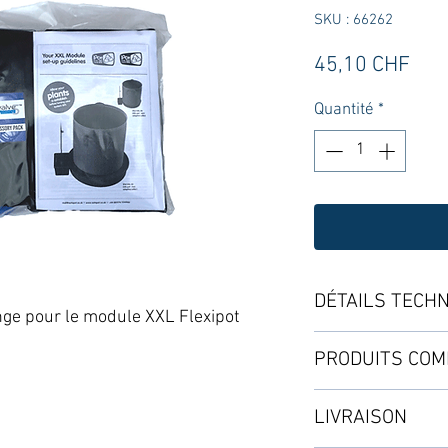
SKU : 66262
Prix
45,10 CHF
Quantité
*
DÉTAILS TECH
nge pour le module XXL Flexipot
Le set d'accessoire
PRODUITS COM
・1 Flexipot 50L
LIVRAISON
・1 Aquavalve-5
・1 Pot Sock pour