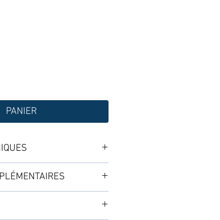
PANIER
NIQUES
s contient :
PLÉMENTAIRES
 pot 50L