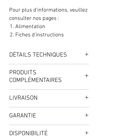
Pour plus d'informations, veuillez
consulter nos pages :
Alimentation
Fiches d'instructions
DÉTAILS TECHNIQUES
Réservoir en STP blanc, avec un
PRODUITS
couvercle à fermeture éclair
COMPLÉMENTAIRES
renforcée et un indicateur de
volume de liquide. Livré replié.
・Filtre adaptateur click-fit 16mm
LIVRAISON
ACCESSOIRES :
À commander séparément
Mode standard : de 3 à 5 jours
・2x3 Pôles de support
GARANTIE
Selon les disponibilités en stock
・3 Raccords de pôle
Voir page SHOP : Matériel de
2 ans à partir de la validation de
・3 écrous de blocage
réseau
DISPONIBILITÉ
l'achat
・1 Robinet 16mm