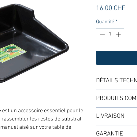
Prix
16,00 CHF
Quantité
*
DÉTAILS TECH
Dimensions : 61 x
PRODUITS COM
Matériau : plastiqu
est un accessoire essentiel pour le
LIVRAISON
Le bac est entière
 et rassembler les restes de substrat
produire un produi
 manuel aisé sur votre table de
Mode standard : de
partir de plastique
GARANTIE
Selon les disponibi