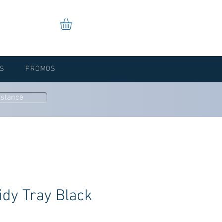
S
PROMOS
istance
idy Tray Black