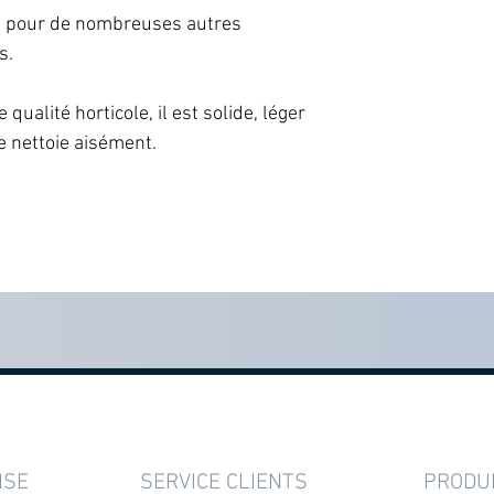
années dans le cadr
t pour de nombreuses autres
2 ans à partir de l
s.
ualité horticole, il est solide, léger
se nettoie aisément.
ISE
SERVICE CLIENTS
PRODU