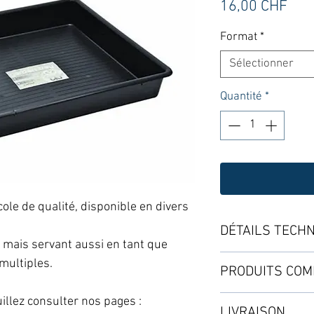
Prix
16,00 CHF
Format
*
Sélectionner
Quantité
*
ole de qualité, disponible en divers
DÉTAILS TECH
mais servant aussi en tant que
Bac en plastique n
multiples.
PRODUITS COM
Deux profondeurs 
Easy2Go
illez consulter nos pages :
LIVRAISON
FORMATS GARLAN