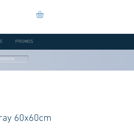
S
PROMOS
istance
Tray 60x60cm