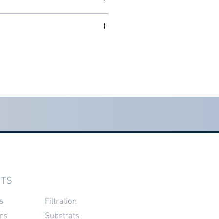
Rectangulaire
 3 à 5 jours
lités en stock
 x
79 x 40 x 4cm
a validation de l'achat
m
m
120 x 55 x 4cm (1)
Plus pour système
ITS
s
Filtration
rs
Substrats