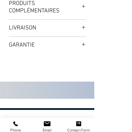
PRODUITS
8.5L, d'une soucoupe avec bac pour
COMPLÉMENTAIRES
Aquavalve et d'un kit d'accessoires.
Couleur : violet brillant.
・ Engrais : Terra Aquatica
LIVRAISON
DualPart 0.5L
Pack d'accessoires :
・ Substrat : Billes d'argile Plagron
Expédition par colis : de 3 à 5 jours
・1Aquavalve-5
GARANTIE
10L
Selon les disponibilités en stock
・1m de Tuyau ø 9mm
2 ans à partir de la validation de
・1 T-Raccord 9mm
À commander séparément
l'achat
・1 Double film antiracinaire
・1 Gomme d'étanchéité
Voir pages SHOP : Terra Aquatica |
Substrats
ENTREPRISE
Phone
Email
Contact Form