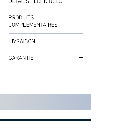
DÉTAILS TECHNIQUES
Production : 4L/minute
PRODUITS
COMPLÉMENTAIRES
CONTENU :
・Transformateur
LIVRAISON
・2 unités avec connexion 1/4"
・2 clips
Expédition par colis : de 3 à 5 jours
・3m tube bleu 1/4"
GARANTIE
Selon les disponibilités en stock
2 ans à partir de la validation de
l'achat