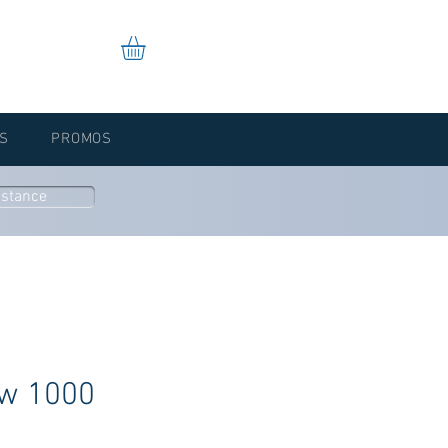
S
PROMOS
istance
w 1000