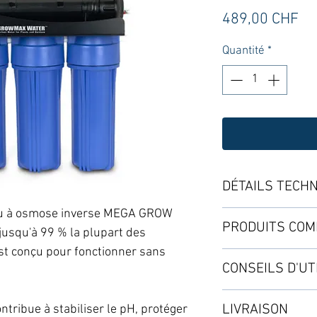
Pr
489,00 CHF
Quantité
*
DÉTAILS TECH
eau à osmose inverse MEGA GROW
Produit jusqu'à 1’
PRODUITS COM
jusqu'à 99 % la plupart des
Élimine : sels, mé
st conçu pour fonctionner sans
・Kit de stérilisati
CONSEILS D'UT
nitrates, nitrites,
・Kit de robinet à 
rouille, oxydation.
・Kit de pompe à 
Paramètres pour u
Contaminants orga
LIVRAISON
ntribue à stabiliser le pH, protéger
・Kit de déionisat