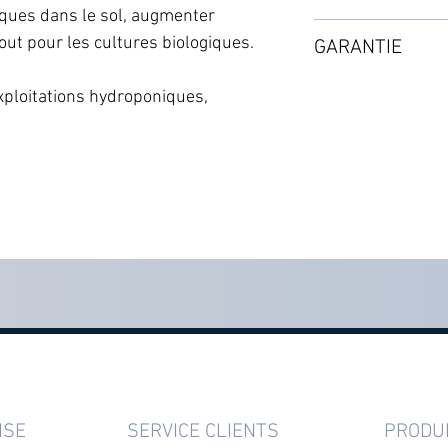
chimiques, benzène
ques dans le sol, augmenter
Température de l'e
Expédition par co
détergents, PCB).
Rechanges :
tout pour les cultures biologiques.
GARANTIE
Pression d'admissi
Selon les disponibi
・Membrane 150
Qualité d'eau infé
PACK D’ACCESSOIR
2 ans à partir de l
・Pack Filtres 10’
xploitations hydroponiques,
・Filtre à sédime
Remplacement des
・Filtre carbone 
À commander sép
・4 à 6 mois pour l
・Membrane 150G
・6 mois à 2 ans 
・Clé de serrage
*Il est recommandé
・Raccord GH34F
en même temps.
・Vanne BV14
・Tuyau TUB14BL
・Tuyau TUB14BK
・Tuyau TUB38W
ISE
SERVICE CLIENTS
PRODU