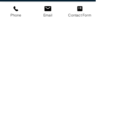
Phone
Email
Contact Form
ENTREPRISE
Société
Bureau
Impressum
Contact
SERVICE CLIENTS
Support
Services
Conditions
Downloads