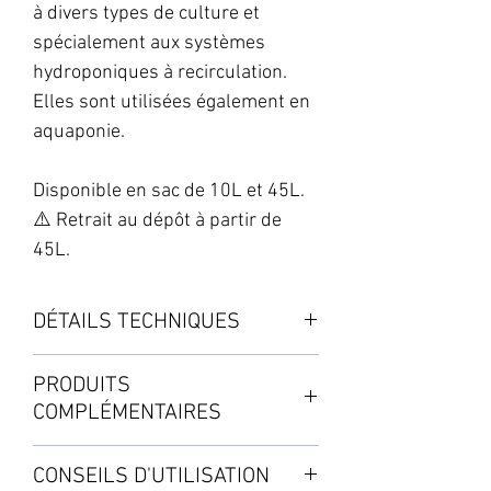
à divers types de culture et
spécialement aux systèmes
hydroponiques à recirculation.
Elles sont utilisées également en
aquaponie.
Disponible en sac de 10L et 45L.
⚠️ Retrait au dépôt à partir de
45L.
DÉTAILS TECHNIQUES
Culture: Indoor
PRODUITS
Haute capacité de rétention
COMPLÉMENTAIRES
d'oxygène
Substrat inerte au pH neutre
CONSEILS D'UTILISATION
Phase : enracinement, croissance,