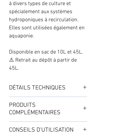
à divers types de culture et
spécialement aux systèmes
hydroponiques à recirculation.
Elles sont utilisées également en
aquaponie.
Disponible en sac de 10L et 45L.
⚠️ Retrait au dépôt à partir de
45L.
DÉTAILS TECHNIQUES
Culture: Indoor
PRODUITS
Haute capacité de rétention
COMPLÉMENTAIRES
d'oxygène
Substrat inerte au pH neutre
CONSEILS D'UTILISATION
Phase : enracinement, croissance,