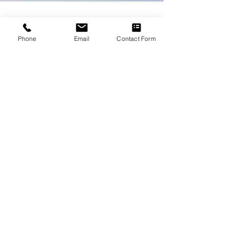
・1 XL POT
Capacité : 25L
Dimensions : rond, H 372 x 330 x
Phone
Email
Contact Form
275mm
ENTREPRISE
Couleur : noir/blanc
Société
Bureau
Impressum
Contact
SERVICE CLIENTS
Support
Services
Conditions
Downloads