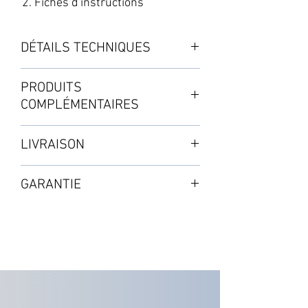
Fiches d'instructions
DÉTAILS TECHNIQUES
Grand pot à fond percé en plastique
PRODUITS
blanc.
COMPLÉMENTAIRES
FORMATS POTS :
・Soucoupe XL
LIVRAISON
・E2GROW
・Film de contrôle racinaire XL
Capacité : 8,5L
・Film Pot Sock Circle
Mode standard : de 3 à 5 jours
Dimensions : carré, H 200 x 245 x
GARANTIE
・AirBase Circle
Selon les disponibilités en stock
195mm
・Dôme de propagation XL
2 ans à partir de la validation de
Couleur : vert/noir/blanc
l'achat
・1 POT
À commander séparément
Capacité : 15L
Dimensions : viereckig, H 300 x 260
Voir page SHOP : Matériel de
x 195mm
rechange et accessoires
Couleur : noir/blanc