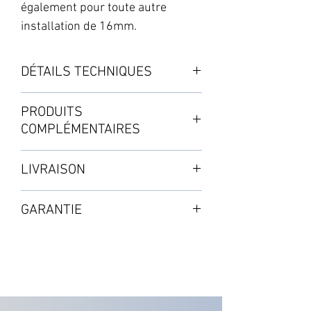
également pour toute autre
installation de 16mm.
DÉTAILS TECHNIQUES
Raccord pour les tuyaux ø 16mm
PRODUITS
Livré en pack de 2 unités
COMPLÉMENTAIRES
・Filtre adaptateur click-fit 16-6mm
LIVRAISON
À commander séparément
Mode standard : de 3 à 5 jours
GARANTIE
Selon les disponibilités en stock
Voir page SHOP : Matériel de
2 ans à partir de la validation de
réseau
l'achat