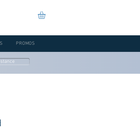
S
PROMOS
istance
d