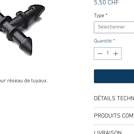
Prix
5,50 CHF
Type
*
Sélectionner
Quantité
*
ur réseau de tuyaux.
DÉTAILS TECH
FORMATS :
PRODUITS COM
1. T-raccord 6mm
LIVRAISON
Pour 3x tuyaux d